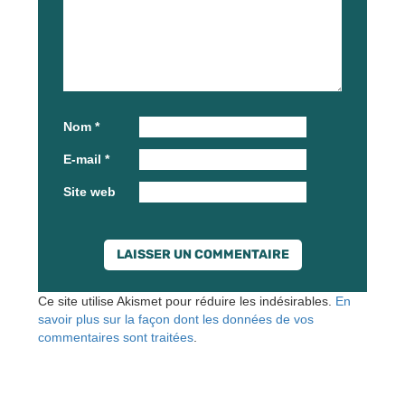
Nom
*
E-mail
*
Site web
Ce site utilise Akismet pour réduire les indésirables.
En
savoir plus sur la façon dont les données de vos
commentaires sont traitées
.