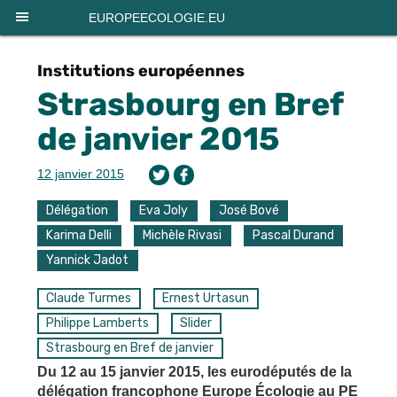
Panneau de gestion des cookies
EUROPEECOLOGIE.EU
Institutions européennes
Strasbourg en Bref
de janvier 2015
12 janvier 2015
Délégation
Eva Joly
José Bové
Karima Delli
Michèle Rivasi
Pascal Durand
Yannick Jadot
Claude Turmes
Ernest Urtasun
Philippe Lamberts
Slider
Strasbourg en Bref de janvier
Du 12 au 15 janvier 2015, les eurodéputés de la
délégation francophone Europe Écologie au PE