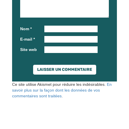
Nom
*
E-mail
*
Site web
Ce site utilise Akismet pour réduire les indésirables.
En
savoir plus sur la façon dont les données de vos
commentaires sont traitées
.