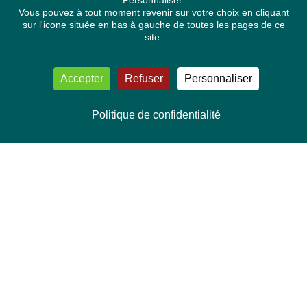
'Personnaliser'.
Vous pouvez à tout moment revenir sur votre choix en cliquant
sur l'icone située en bas à gauche de toutes les pages de ce
site.
Accepter
Refuser
Personnaliser
Politique de confidentialité
NOUS CONTACTER
Délégation Europe Ecologie
Groupe Verts/ALE du Parlement européen
ASP 06E210, Rue Wiertz 60,
B-1047 Bruxelles