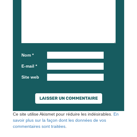
Nom
*
E-mail
*
Site web
Ce site utilise Akismet pour réduire les indésirables.
En
savoir plus sur la façon dont les données de vos
commentaires sont traitées
.