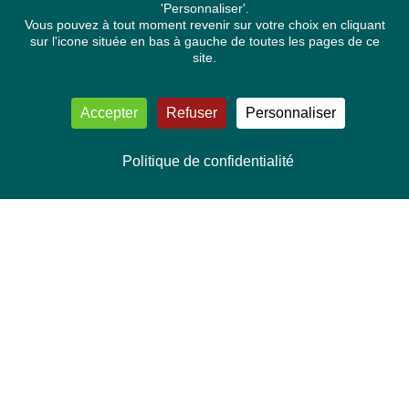
'Personnaliser'.
Vous pouvez à tout moment revenir sur votre choix en cliquant
sur l'icone située en bas à gauche de toutes les pages de ce
site.
Accepter
Refuser
Personnaliser
Politique de confidentialité
NOUS CONTACTER
Délégation Europe Ecologie
Groupe Verts/ALE du Parlement européen
ASP 06E210, Rue Wiertz 60,
B-1047 Bruxelles