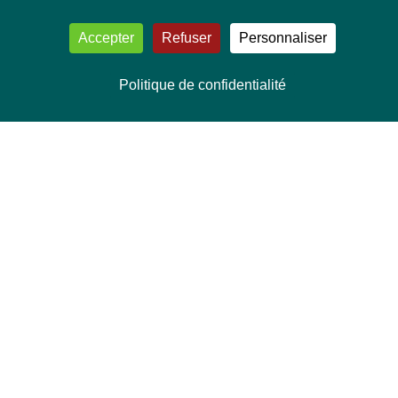
Accepter
Refuser
Personnaliser
Politique de confidentialité
NOUS CONTACTER
Délégation Europe Ecologie
Groupe Verts/ALE du Parlement européen
ASP 06E210, Rue Wiertz 60,
B-1047 Bruxelles