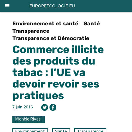
Panneau de gestion des cookies
EUROPEECOLOGIE.EU
Environnement et santé
Santé
Transparence
Transparence et Démocratie
Commerce illicite
des produits du
tabac : l’UE va
devoir revoir ses
pratiques
7 juin 2016
Michèle Rivasi
Environnement
Santé
Transparence