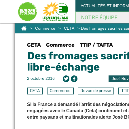
Panneau de gestion des cookies
ACTUALITÉS ET INFOR
NOTRE ÉQUIPE
>
Commerce
>
CETA
> Des fromages sacrifiés sur
CETA
Commerce
TTIP / TAFTA
Des fromages sacrif
libre-échange
2 octobre 2016
José Bov
CETA
Commerce
Revue de presse
TTI
Si la France a demandé l’arrêt des négociations s
engagées avec le Canada (Ceta) continuent et s
entre paysans et multinationales alerte José 