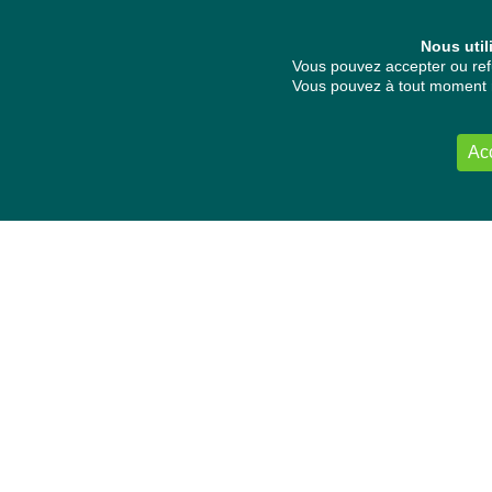
Nous util
Vous pouvez accepter ou refu
Vous pouvez à tout moment re
Ac
NOUS CONTACTER
Délégation Europe Ecologie
Groupe Verts/ALE du Parlement européen
ASP 06E210, Rue Wiertz 60,
B-1047 Bruxelles