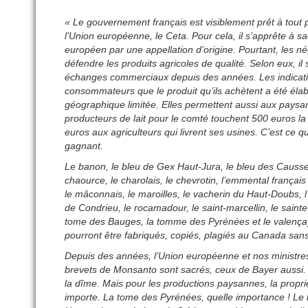
« Le gouvernement français est visiblement prêt à tout 
l’Union européenne, le Ceta. Pour cela, il s’apprête à sa
européen par une appellation d’origine. Pourtant, les né
défendre les produits agricoles de qualité. Selon eux, il
échanges commerciaux depuis des années. Les indicatio
consommateurs que le produit qu’ils achètent a été élabor
géographique limitée. Elles permettent aussi aux paysan
producteurs de lait pour le comté touchent 500 euros l
euros aux agriculteurs qui livrent ses usines. C’est c
gagnant.
Le banon, le bleu de Gex Haut-Jura, le bleu des Causses
chaource, le charolais, le chevrotin, l’emmental français 
le mâconnais, le maroilles, le vacherin du Haut-Doubs, l’o
de Condrieu, le rocamadour, le saint-marcellin, le sainte
tome des Bauges, la tomme des Pyrénées et le valençay
pourront être fabriqués, copiés, plagiés au Canada sans 
Depuis des années, l’Union européenne et nos ministres 
brevets de Monsanto sont sacrés, ceux de Bayer aussi.
la dîme. Mais pour les productions paysannes, la propri
importe. La tome des Pyrénées, quelle importance ! Le la