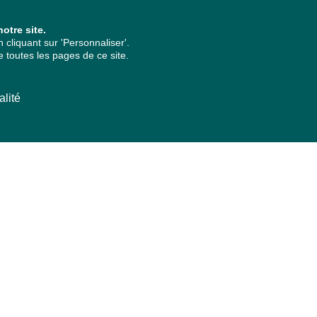
otre site.
cliquant sur 'Personnaliser'.
 toutes les pages de ce site.
alité
ARCHIVES PAR ANNÉES
2026
2025
2024
2023
2022
2021
2020
2019
2018
2017
2016
2015
2014
2013