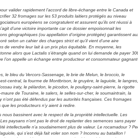
pour valider rapidement l’accord de libre-échange entre le Canada et
crifier 32 fromages sur les 53 produits laitiers protégés au niveau
gociateurs européens se congratulent et assurent qu’ils ont réussi à
 s’agit d’une victoire importante car ce dossier empoisonnait les
ns géographiques (ou appellation d’origine protégée) garantissent au
é selon un cahier des charges strict et qu’il vient d’une aire
s de vendre leur lait à un prix plus équitable. En moyenne, les
a tonne alors que Lactalis s’étrangle quand on lui demande de payer 30
e que l’on appelle un échange entre producteur et consommateur gagnant
, le bleu du Vercors-Sassenage, le brie de Melun, le broccio, le
est-central, la fourme de Montbrison, le gruyère, le laguiole, le langres
ssau iraty, le pélardon, le picodon, le pouligny-saint-pierre, la rigotte
-maure de Touraine, le salers, le selles-sur-cher, le soumaintrain, la
 n’ont pas été défendus par les autorités françaises. Ces fromages
que les producteurs n’y aient à redire.
nous bassinent avec le respect de la propriété intellectuelle. Les
 Les paysans n’ont pas le droit de replanter des semences sans payer
été intellectuelle n’a soudainement plus de valeur. Le rocamadour ? Pe
guiole, qui s’est déjà fait voler son nom ? Inconnu au bataillon !