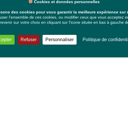
Cookies et données personnelles
isons des cookies pour vous garantir la meilleure expérience sur n
ser l'ensemble de ces cookies, ou modifier ceux que vous acceptez en 
venir sur votre choix en cliquant sur l'icone située en bas à gauche de
cepter
Refuser
Personnaliser
Politique de confidenti
VOS DÉPUTÉ·E·S EUROPÉEN·NE·S
Mélissa Camara
David Cormand
Mounir Satouri
Majdouline Sbaï
Marie Toussaint
TOUTES NOS THÉMATIQUES