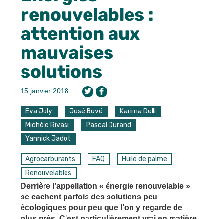
renouvelables :
attention aux
mauvaises
solutions
15 janvier 2018
Eva Joly
José Bové
Karima Delli
Michèle Rivasi
Pascal Durand
Yannick Jadot
Agrocarburants
FAQ
Huile de palme
Renouvelables
Derrière l’appellation « énergie renouvelable »
se cachent parfois des solutions peu
écologiques pour peu que l’on y regarde de
plus près. C’est particulièrement vrai en matière