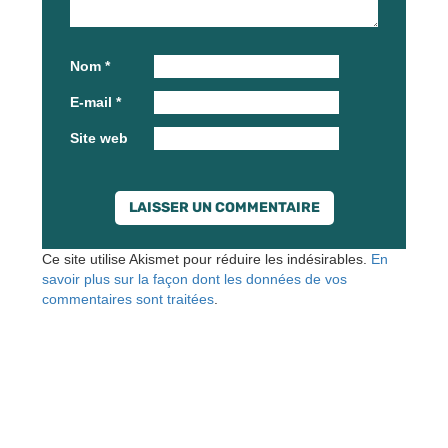
Nom
*
E-mail
*
Site web
Ce site utilise Akismet pour réduire les indésirables.
En
savoir plus sur la façon dont les données de vos
commentaires sont traitées
.