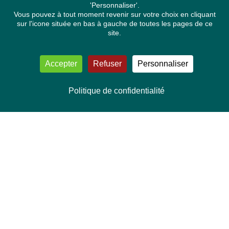
'Personnaliser'.
Vous pouvez à tout moment revenir sur votre choix en cliquant
sur l'icone située en bas à gauche de toutes les pages de ce
site.
Accepter
Refuser
Personnaliser
Politique de confidentialité
NOUS CONTACTER
Délégation Europe Ecologie
Groupe Verts/ALE du Parlement européen
ASP 06E210, Rue Wiertz 60,
B-1047 Bruxelles