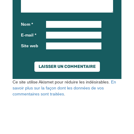
Nom
*
E-mail
*
Site web
Ce site utilise Akismet pour réduire les indésirables.
En
savoir plus sur la façon dont les données de vos
commentaires sont traitées
.