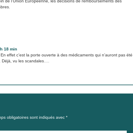
sein de l’Union Européenne, les décisions de remboursements des
bres.
8 h 18 min
 En effet c’est la porte ouverte à des médicaments qui n’auront pas été
. Déjà, vu les scandales….
ps obligatoires sont indiqués avec
*