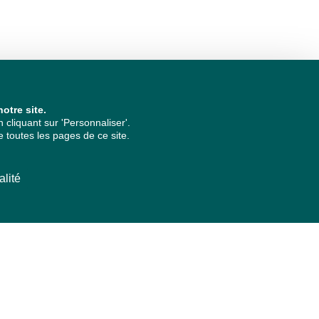
otre site.
cliquant sur 'Personnaliser'.
 toutes les pages de ce site.
alité
ARCHIVES PAR ANNÉES
2026
2025