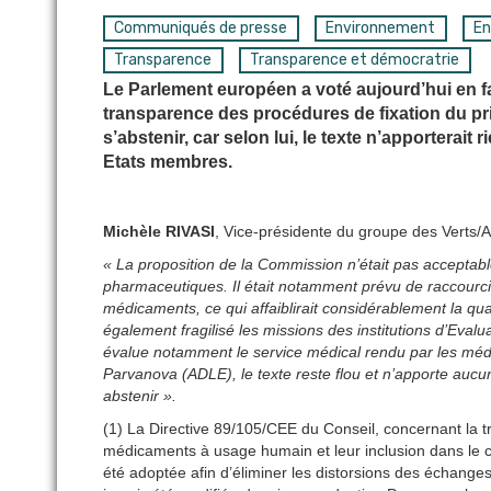
Communiqués de presse
Environnement
En
Transparence
Transparence et démocratrie
Le Parlement européen a voté aujourd’hui en fav
transparence des procédures de fixation du p
s’abstenir, car selon lui, le texte n’apporterai
Etats membres.
Michèle RIVASI
, Vice-présidente du groupe des Verts/
« La proposition de la Commission n’était pas acceptabl
pharmaceutiques. Il était notamment prévu de raccourcir 
médicaments, ce qui affaiblirait considérablement la qua
également fragilisé les missions des institutions d’Eval
évalue notamment le service médical rendu par les médic
Parvanova (ADLE), le texte reste flou et n’apporte aucu
abstenir ».
(1) La Directive 89/105/CEE du Conseil, concernant la t
médicaments à usage humain et leur inclusion dans le 
été adoptée afin d’éliminer les distorsions des échang