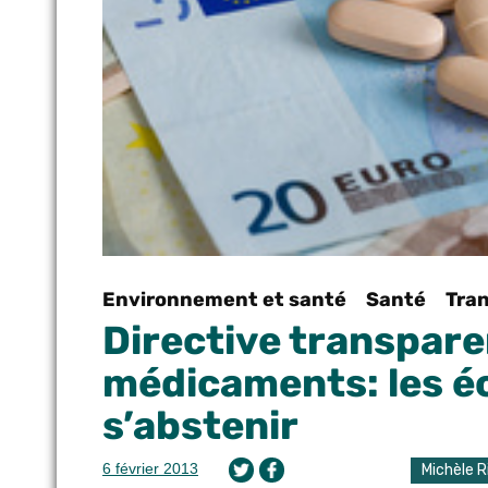
Environnement et santé
Santé
Tra
Directive transpare
médicaments: les é
s’abstenir
6 février 2013
Michèle R