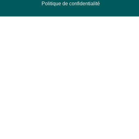
Politique de confidentialité
NOUS CONTACTER
Délégation Europe Ecologie
Groupe Verts/ALE du Parlement européen
ASP 06E210, Rue Wiertz 60,
B-1047 Bruxelles