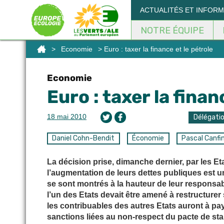
Panneau de gestion des cookies
ACTUALITÉS ET INFOR
NOTRE ÉQUIPE
>
Economie
> Euro : taxer la finance et le pétrole
Economie
Euro : taxer la finan
18 mai 2010
Délégati
Daniel Cohn-Bendit
Économie
Pascal Canfi
La décision prise, dimanche dernier, par les Et
l’augmentation de leurs dettes publiques est u
se sont montrés à la hauteur de leur responsabi
l’un des Etats devait être amené à restructurer
les contribuables des autres Etats auront à pay
sanctions liées au non-respect du pacte de stab