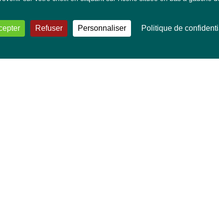
cepter
Refuser
Personnaliser
Politique de confidenti
VOS DÉPUTÉ·E·S EUROPÉEN·NE·S
Mélissa Camara
David Cormand
Mounir Satouri
Majdouline Sbaï
Marie Toussaint
TOUTES NOS THÉMATIQUES
Agriculture et pêche
Alimentation
Bien-être animal
Climat et énergie
Commerce