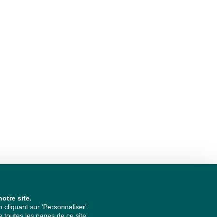
otre site.
cliquant sur 'Personnaliser'.
 toutes les pages de ce site.