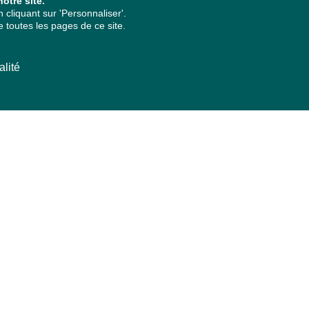
otre site.
cliquant sur 'Personnaliser'.
 toutes les pages de ce site.
alité
ARCHIVES PAR ANNÉES
2026
2025
2024
2023
2022
2021
2020
2019
2018
2017
2016
2015
2014
2013
2012
2011
2010
2009
2008
2007