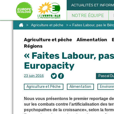
Panneau de gestion des cookies
ACTUALITÉS ET INFOR
NOTRE ÉQUIPE
>
Agriculture et pêche
> « Faites Labour, pas le Béto
Agriculture et pêche
Alimentation
Régions
« Faites Labour, pas
Europacity
23 juin 2016
Pascal D
Agriculture et Pêche
Alimentation
Environ
Nous vous présentons le premier reportage de
sur les combats contre l’artificialisation des t
psychopathes de la croissance», selon la formu