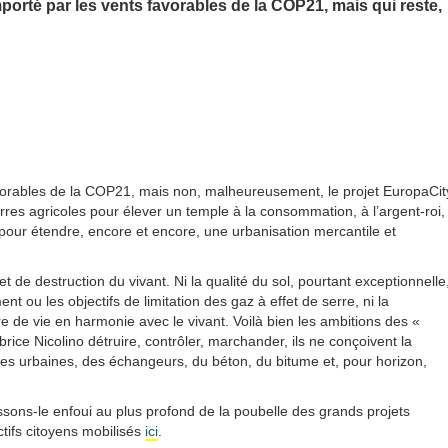
mporté par les vents favorables de la COP21, mais qui reste,
favorables de la COP21, mais non, malheureusement, le projet EuropaCit
rres agricoles pour élever un temple à la consommation, à l’argent-roi,
 pour étendre, encore et encore, une urbanisation mercantile et
t de destruction du vivant. Ni la qualité du sol, pourtant exceptionnelle
t ou les objectifs de limitation des gaz à effet de serre, ni la
e de vie en harmonie avec le vivant. Voilà bien les ambitions des «
ice Nicolino détruire, contrôler, marchander, ils ne conçoivent la
es urbaines, des échangeurs, du béton, du bitume et, pour horizon,
ssons-le enfoui au plus profond de la poubelle des grands projets
ectifs citoyens mobilisés
ici
.