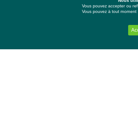
Nous util
Vous pouvez accepter ou refu
Vous pouvez à tout moment re
Ac
NOUS CONTACTER
Délégation Europe Ecologie
Groupe Verts/ALE du Parlement européen
ASP 06E210, Rue Wiertz 60,
B-1047 Bruxelles