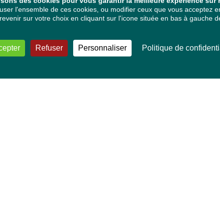
isons des cookies pour vous garantir la meilleure expérience sur n
ser l'ensemble de ces cookies, ou modifier ceux que vous acceptez en 
venir sur votre choix en cliquant sur l'icone située en bas à gauche de
cepter
Refuser
Personnaliser
Politique de confidenti
VOS DÉPUTÉ·E·S EUROPÉEN·NE·S
Mélissa Camara
David Cormand
Mounir Satouri
Majdouline Sbaï
Marie Toussaint
TOUTES NOS THÉMATIQUES
Agriculture et pêche
Alimentation