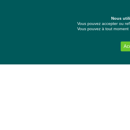
Nous util
Vous pouvez accepter ou refu
Vous pouvez à tout moment re
Ac
NOUS CONTACTER
Délégation Europe Ecologie
Groupe Verts/ALE du Parlement européen
ASP 06E210, Rue Wiertz 60,