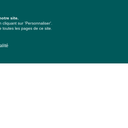
otre site.
cliquant sur 'Personnaliser'.
 toutes les pages de ce site.
alité
ARCHIVES PAR ANNÉES
2026
2025
2024
2023
2022
2021
2020
2019
2018
2017
2016
2015