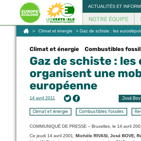
Panneau de gestion des cookies
ACTUALITÉS ET INFOR
NOTRE ÉQUIPE
>
Climat et énergie
> Gaz de schiste : les eurodéput
Climat et énergie
Combustibles fossi
Gaz de schiste : le
organisent une mobil
européenne
14 avril 2011
José Bov
Climat et énergie
Combustibles fossiles
Re
COMMUNIQUÉ DE PRESSE – Bruxelles, le 14 avril 200
Ce jeudi 14 avril 2001,
Michèle RIVASI, José BOVE, 