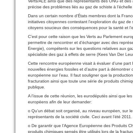
Verts/ALE ainsi que des représentants des ONG et des as
précise des problèmes liés au gaz de schiste à l’échell
Dans un certain nombre d’États membres dont la France,
initiatives citoyennes contestant l’exploration du gaz de 
citoyens soucieux des conséquences pour la santé et l
C’est pour cette raison que les Verts au Parlement europ
permettre de rencontrer et d’échanger avec des repr
Energie), compétents sur les questions relatives aux ga
spécialiste des gaz à effets de serre (Kees Van Der Le
Cette rencontre européenne visait à évaluer d’une part 
nouvelles énergies fossiles et d’autre part à démontrer q
européenne sur l’eau. Il faut souligner que la producti
fracturation ainsi que toute une série de produits chimi
publique.
A l’issue de cette réunion, les eurodéputés ainsi que les
européens afin de leur demander:
o Qu’un débat soit organisé, au niveau européen, sur le
représentants de la société civile. Ceci avant l’été 2011.
o De garantir que l’Agence Européenne des Produits Ch
produits chimiques sensés être utilisés lors de la fractur