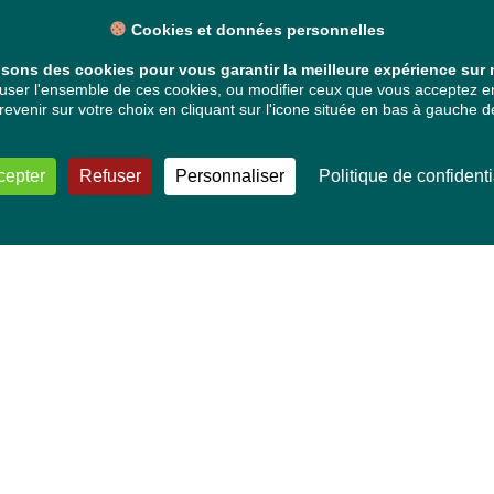
Cookies et données personnelles
isons des cookies pour vous garantir la meilleure expérience sur n
ser l'ensemble de ces cookies, ou modifier ceux que vous acceptez en 
venir sur votre choix en cliquant sur l'icone située en bas à gauche de
cepter
Refuser
Personnaliser
Politique de confidenti
VOS DÉPUTÉ·E·S EUROPÉEN·NE·S
Mélissa Camara
David Cormand
Mounir Satouri
Majdouline Sbaï
Marie Toussaint
TOUTES NOS THÉMATIQUES