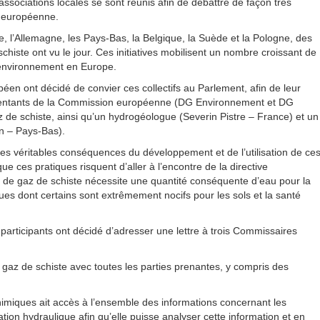
sociations locales se sont réunis afin de débattre de façon très
e européenne.
 l’Allemagne, les Pays-Bas, la Belgique, la Suède et la Pologne, des
schiste ont vu le jour. Ces initiatives mobilisent un nombre croissant de
’environnement en Europe.
éen ont décidé de convier ces collectifs au Parlement, afin de leur
ésentants de la Commission européenne (DG Environnement et DG
z de schiste, ainsi qu’un hydrogéologue (Severin Pistre – France) et un
un – Pays-Bas).
les véritables conséquences du développement et de l’utilisation de ce
ue ces pratiques risquent d’aller à l’encontre de la directive
on de gaz de schiste nécessite une quantité conséquente d’eau pour la
ques dont certains sont extrêmement nocifs pour les sols et la santé
 participants ont décidé d’adresser une lettre à trois Commissaires
 gaz de schiste avec toutes les parties prenantes, y compris des
imiques ait accès à l’ensemble des informations concernant les
ation hydraulique afin qu’elle puisse analyser cette information et en