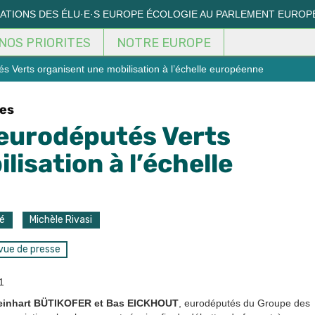
MATIONS DES ÉLU·E·S EUROPE ÉCOLOGIE AU PARLEMENT EUROP
NOS PRIORITES
NOTRE EUROPE
és Verts organisent une mobilisation à l’échelle européenne
les
s eurodéputés Verts
isation à l’échelle
é
Michèle Rivasi
vue de presse
1
Reinhart BÜTIKOFER et Bas EICKHOUT
, eurodéputés du Groupe des