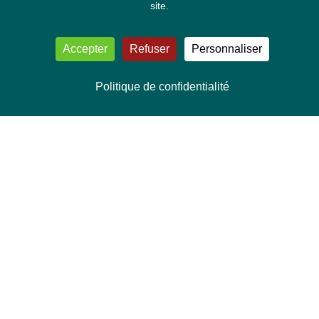
site.
Accepter
Refuser
Personnaliser
Politique de confidentialité
NOUS CONTACTER
Délégation Europe Ecologie
Groupe Verts/ALE du Parlement européen
ASP 06E210, Rue Wiertz 60,
B-1047 Bruxelles