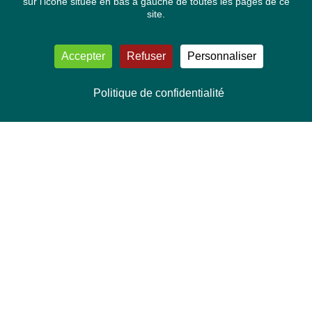
sur l'icone située en bas à gauche de toutes les pages de ce
site.
Accepter
Refuser
Personnaliser
Politique de confidentialité
NOUS CONTACTER
Délégation Europe Ecologie
Groupe Verts/ALE du Parlement européen
ASP 06E210, Rue Wiertz 60,
B-1047 Bruxelles