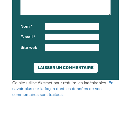
Nom
*
E-mail
*
Site web
Ce site utilise Akismet pour réduire les indésirables.
En
savoir plus sur la façon dont les données de vos
commentaires sont traitées
.