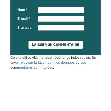
Nom
*
E-mail
*
Site web
Ce site utilise Akismet pour réduire les indésirables.
En
savoir plus sur la façon dont les données de vos
commentaires sont traitées
.