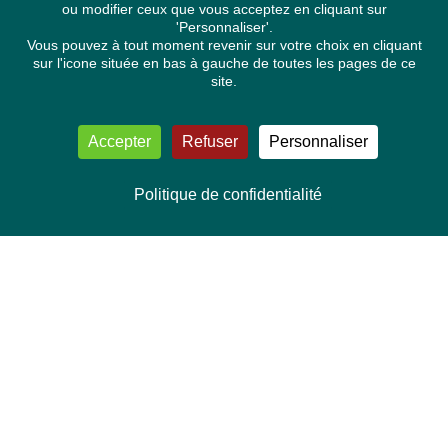
ou modifier ceux que vous acceptez en cliquant sur
'Personnaliser'.
Vous pouvez à tout moment revenir sur votre choix en cliquant
sur l'icone située en bas à gauche de toutes les pages de ce
site.
Accepter
Refuser
Personnaliser
Politique de confidentialité
NOUS CONTACTER
Délégation Europe Ecologie
Groupe Verts/ALE du Parlement européen
ASP 06E210, Rue Wiertz 60,
B-1047 Bruxelles