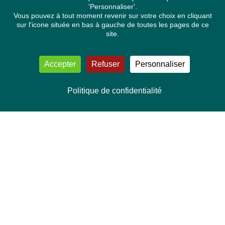
'Personnaliser'.
Vous pouvez à tout moment revenir sur votre choix en cliquant
sur l'icone située en bas à gauche de toutes les pages de ce
site.
Accepter
Refuser
Personnaliser
Politique de confidentialité
NOUS CONTACTER
Délégation Europe Ecologie
Groupe Verts/ALE du Parlement européen
ASP 06E210, Rue Wiertz 60,
B-1047 Bruxelles