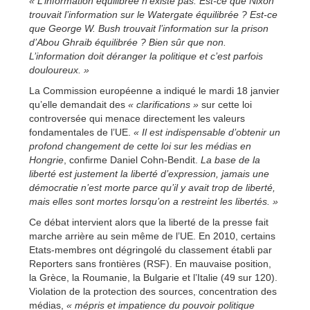
« L’information équilibrée n’existe pas. Est-ce que Nixon
trouvait l’information sur le Watergate équilibrée ? Est-ce
que George W. Bush trouvait l’information sur la prison
d’Abou Ghraib équilibrée ? Bien sûr que non.
L’information doit déranger la politique et c’est parfois
douloureux. »
La Commission européenne a indiqué le mardi 18 janvier
qu’elle demandait des
« clarifications »
sur cette loi
controversée qui menace directement les valeurs
fondamentales de l’UE.
« Il est indispensable d’obtenir un
profond changement de cette loi sur les médias en
Hongrie
, confirme Daniel Cohn-Bendit.
La base de la
liberté est justement la liberté d’expression, jamais une
démocratie n’est morte parce qu’il y avait trop de liberté,
mais elles sont mortes lorsqu’on a restreint les libertés. »
Ce débat intervient alors que la liberté de la presse fait
marche arrière au sein même de l’UE. En 2010, certains
Etats-membres ont dégringolé du classement établi par
Reporters sans frontières (RSF). En mauvaise position,
la Grèce, la Roumanie, la Bulgarie et l’Italie (49 sur 120).
Violation de la protection des sources, concentration des
médias,
« mépris et impatience du pouvoir politique