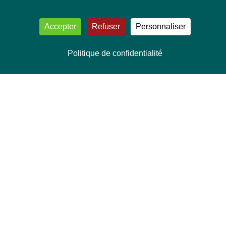
Accepter
Refuser
Personnaliser
Politique de confidentialité
NOUS CONTACTER
Délégation Europe Ecologie
Groupe Verts/ALE du Parlement européen
ASP 06E210, Rue Wiertz 60,
B-1047 Bruxelles