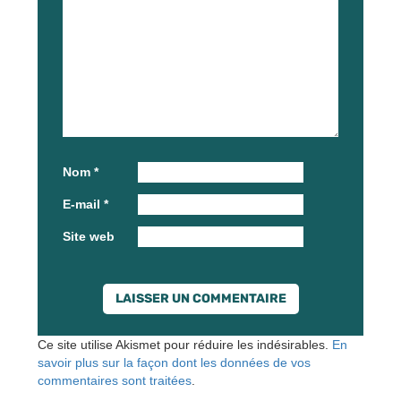
Nom
*
E-mail
*
Site web
Ce site utilise Akismet pour réduire les indésirables.
En
savoir plus sur la façon dont les données de vos
commentaires sont traitées
.