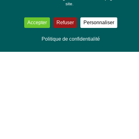
site.
Accepter
Refuser
Personnaliser
Politique de confidentialité
NOUS CONTACTER
Délégation Europe Ecologie
Groupe Verts/ALE du Parlement européen
ASP 06E210, Rue Wiertz 60,
B-1047 Bruxelles