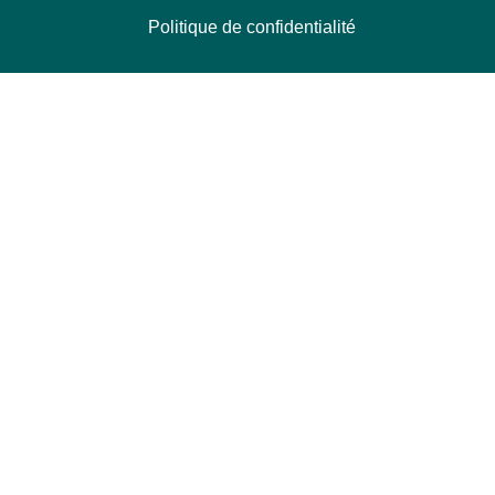
Politique de confidentialité
NOUS CONTACTER
Délégation Europe Ecologie
Groupe Verts/ALE du Parlement européen
ASP 06E210, Rue Wiertz 60,
B-1047 Bruxelles