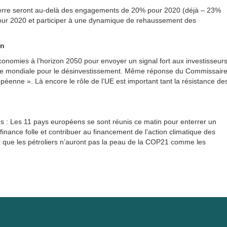
 serre seront au-delà des engagements de 20% pour 2020 (déjà – 23%
our 2020 et participer à une dynamique de rehaussement des
on
économies à l’horizon 2050 pour envoyer un signal fort aux investisseur
agne mondiale pour le désinvestissement. Même réponse du Commissair
éenne ». Là encore le rôle de l’UE est important tant la résistance de
 : Les 11 pays européens se sont réunis ce matin pour enterrer un
finance folle et contribuer au financement de l’action climatique des
r que les pétroliers n’auront pas la peau de la COP21 comme les