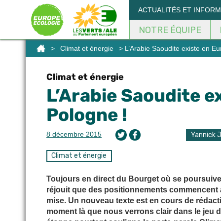
Panneau de gestion des cookies
ACTUALITÉS ET INFOR
NOTRE ÉQUIPE
>
Climat et énergie
> L’Arabie Saoudite existe en Eur
Climat et énergie
L’Arabie Saoudite ex
Pologne !
8 décembre 2015
Yannick 
Climat et énergie
Toujours en direct du Bourget où se poursuiv
réjouit que des positionnements commencent à a
mise. Un nouveau texte est en cours de rédactio
moment là que nous verrons clair dans le jeu d