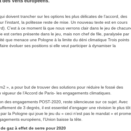
t des Verts européens.
i doivent trancher sur les options les plus délicates de l’accord, des
l’instant, la politesse reste de mise. Un nouveau texte est en cours
ard). C’est à ce moment là que nous verrons clair dans le jeu de chacun
le est certes présente dans le jeu, mais non chef de file, paralysée par
nité que menace une Pologne à la limite du déni climatique Trois points
faire évoluer ses positions si elle veut participer à dynamiser la
am2 », a pour but de trouver des solutions pour réduire le fossé des
 vigueur de l’Accord de Paris- les engagements climatiques.
ision des engagements POST-2020, reste silencieuse sur ce sujet. Avec
ffement de 3 degrés, il est essentiel d’engager une révision le plus tôt
ar la Pologne qui joue le jeu du « ceci n’est pas le mandat » et prome
gagements européens, l’Union baisse la tête.
de gaz à effet de serre pour 2020