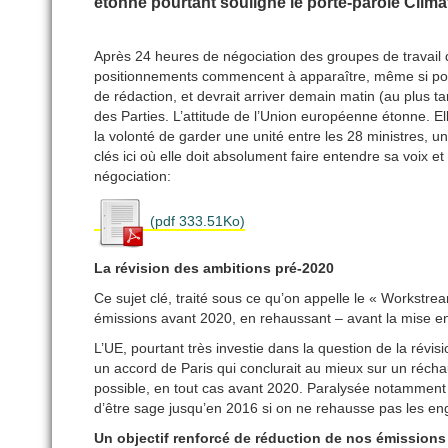
étonne pourtant souligne le porte-parole Clima
Après 24 heures de négociation des groupes de travail qu
positionnements commencent à apparaître, même si pour 
de rédaction, et devrait arriver demain matin (au plus t
des Parties. L’attitude de l’Union européenne étonne. El
la volonté de garder une unité entre les 28 ministres, u
clés ici où elle doit absolument faire entendre sa voix et 
négociation:
(pdf 333.51Ko)
La révision des ambitions pré-2020
Ce sujet clé, traité sous ce qu’on appelle le « Workstre
émissions avant 2020, en rehaussant – avant la mise en
L’UE, pourtant très investie dans la question de la rév
un accord de Paris qui conclurait au mieux sur un réchau
possible, en tout cas avant 2020. Paralysée notamment p
d’être sage jusqu’en 2016 si on ne rehausse pas les en
Un objectif renforcé de réduction de nos émissions 