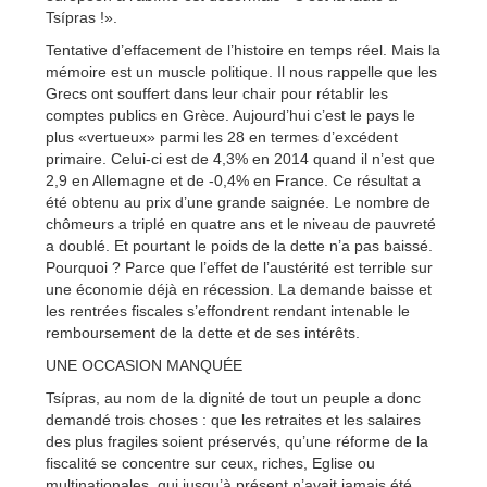
Tsípras !».
Tentative d’effacement de l’histoire en temps réel. Mais la
mémoire est un muscle politique. Il nous rappelle que les
Grecs ont souffert dans leur chair pour rétablir les
comptes publics en Grèce. Aujourd’hui c’est le pays le
plus «vertueux» parmi les 28 en termes d’excédent
primaire. Celui-ci est de 4,3% en 2014 quand il n’est que
2,9 en Allemagne et de -0,4% en France. Ce résultat a
été obtenu au prix d’une grande saignée. Le nombre de
chômeurs a triplé en quatre ans et le niveau de pauvreté
a doublé. Et pourtant le poids de la dette n’a pas baissé.
Pourquoi ? Parce que l’effet de l’austérité est terrible sur
une économie déjà en récession. La demande baisse et
les rentrées fiscales s’effondrent rendant intenable le
remboursement de la dette et de ses intérêts.
UNE OCCASION MANQUÉE
Tsípras, au nom de la dignité de tout un peuple a donc
demandé trois choses : que les retraites et les salaires
des plus fragiles soient préservés, qu’une réforme de la
fiscalité se concentre sur ceux, riches, Eglise ou
multinationales, qui jusqu’à présent n’avait jamais été