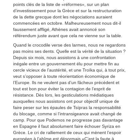
points clés de la liste de «réformes», sur un plan
d’investissement pour la Grèce et sur la restructuration
de la dette grecque dont les négociations auraient
commencées en octobre. Malheureusement nous dit-il
faussement affligé, Athènes avait annoncé son
référendum juste avant que cela ne vienne sur la table.
Quand le crocodile verse des larmes, nous ne regardons
pas moins ses dents. Quelle est la vérité de la situation ?
Depuis six mois, nous assistons à une confrontation
inégale entre un gouvernement élu pour mettre fin au
cercle vicieux de l’austérité, et une Troïka qui, à tout prix,
veut s’opposer à toute réorientation économique de
l’Europe. Ils ne veulent pas d’un fâcheux précédent et
tout est bon pour éviter la contagion de l’esprit de
résistance. Dès lors, les gesticulations médiatiques
auxquelles nous assistons ont pour objectif unique de
faire peser sur les épaules de Tsípras la responsabilité
du blocage, comme si l’intransigeance avait changé de
camp. Pour que Podemos ne progresse pas davantage
en Espagne il faut absolument faire échouer Syriza en
Grèce. Le cri de ralliement de ceux qui mènent l’espoir
européen à l’abîme est désormais «C’est la faute à