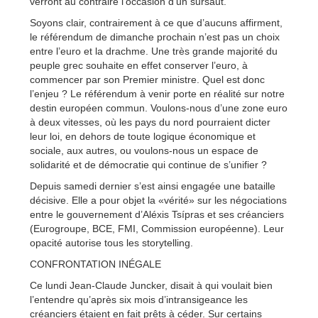
verront au contraire l’occasion d’un sursaut.
Soyons clair, contrairement à ce que d’aucuns affirment,
le référendum de dimanche prochain n’est pas un choix
entre l’euro et la drachme. Une très grande majorité du
peuple grec souhaite en effet conserver l’euro, à
commencer par son Premier ministre. Quel est donc
l’enjeu ? Le référendum à venir porte en réalité sur notre
destin européen commun. Voulons-nous d’une zone euro
à deux vitesses, où les pays du nord pourraient dicter
leur loi, en dehors de toute logique économique et
sociale, aux autres, ou voulons-nous un espace de
solidarité et de démocratie qui continue de s’unifier ?
Depuis samedi dernier s’est ainsi engagée une bataille
décisive. Elle a pour objet la «vérité» sur les négociations
entre le gouvernement d’Aléxis Tsípras et ses créanciers
(Eurogroupe, BCE, FMI, Commission européenne). Leur
opacité autorise tous les storytelling.
CONFRONTATION INÉGALE
Ce lundi Jean-Claude Juncker, disait à qui voulait bien
l’entendre qu’après six mois d’intransigeance les
créanciers étaient en fait prêts à céder. Sur certains