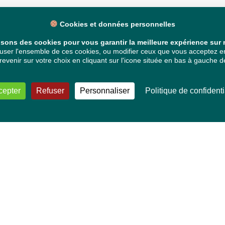
Cookies et données personnelles
isons des cookies pour vous garantir la meilleure expérience sur n
ser l'ensemble de ces cookies, ou modifier ceux que vous acceptez en 
venir sur votre choix en cliquant sur l'icone située en bas à gauche de
cepter
Refuser
Personnaliser
Politique de confidenti
VOS DÉPUTÉ·E·S EUROPÉEN·NE·S
Mélissa Camara
David Cormand
Mounir Satouri
Majdouline Sbaï
Marie Toussaint