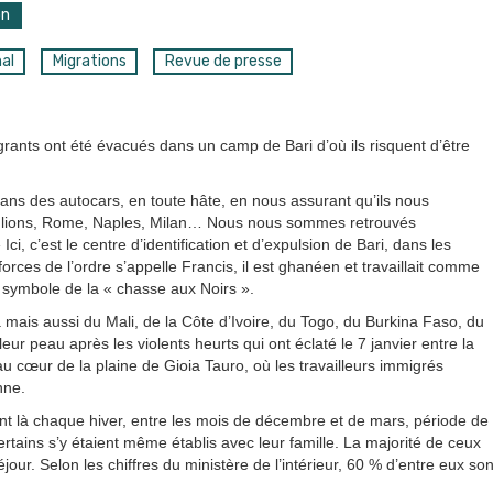
on
nal
Migrations
Revue de presse
igrants ont été évacués dans un camp de Bari d’où ils risquent d’être
 dans des autocars, en toute hâte, en nous assurant qu’ils nous
 voulions, Rome, Naples, Milan… Nous nous sommes retrouvés
ci, c’est le centre d’identification et d’expulsion de Bari, dans les
orces de l’ordre s’appelle Francis, il est ghanéen et travaillait comme
e symbole de la « chasse aux Noirs ».
ais aussi du Mali, de la Côte d’Ivoire, du Togo, du Burkina Faso, du
eur peau après les violents heurts qui ont éclaté le 7 janvier entre la
u cœur de la plaine de Gioia Tauro, où les travailleurs immigrés
nne.
nt là chaque hiver, entre les mois de décembre et de mars, période de
rtains s’y étaient même établis avec leur famille. La majorité de ceux
ur. Selon les chiffres du ministère de l’intérieur, 60 % d’entre eux son