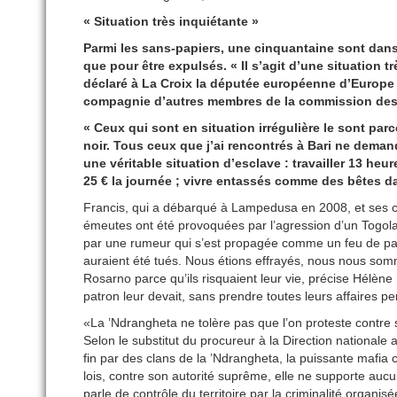
« Situation très inquiétante »
Parmi les sans-papiers, une cinquantaine sont dans l
que pour être expulsés. « Il s’agit d’une situation 
déclaré à La Croix la députée européenne d’Europe 
compagnie d’autres membres de la commission des l
« Ceux qui sont en situation irrégulière le sont pa
noir. Tous ceux que j’ai rencontrés à Bari ne demand
une véritable situation d’esclave : travailler 13 heu
25 € la journée ; vivre entassés comme des bêtes d
Francis, qui a débarqué à Lampedusa en 2008, et ses 
émeutes ont été provoquées par l’agression d’un Togolai
par une rumeur qui s’est propagée comme un feu de pail
auraient été tués. Nous étions effrayés, nous nous sommes 
Rosarno parce qu’ils risquaient leur vie, précise Hélène 
patron leur devait, sans prendre toutes leurs affaires pe
«La ’Ndrangheta ne tolère pas que l’on proteste contre 
Selon le substitut du procureur à la Direction nationale 
fin par des clans de la ’Ndrangheta, la puissante mafia 
lois, contre son autorité suprême, elle ne supporte aucu
parle de contrôle du territoire par la criminalité organisée