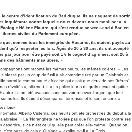
e centre d’identification de Bari duquel ils ne risquent de sortir
très inquiétante contre laquelle nous devons nous mobiliser », a
Écologie Hélène Flautre, qui s’est rendue ce week-end à Bari en
ibertés civiles du Parlement européen.
rce que, comme tous les immigrés de Rosarno, ils étaient payés au
ent qu’à respecter les lois. Âgés de 20 à 30 ans, ils ont accepté
res par jour pour être payé soit 1 € le cageot d’agrumes, soit 20 à
ans des bâtiments insalubres. »
compagnons ont raconté les mêmes peurs, les mêmes colères. « Les
s blessé par un coup de fusil à air comprimé tiré par un Calabrais et
le parmi la communauté africaine qui disait que deux de nos “frères”
révoltés », affirme-t-il. « La police leur a dit qu’ils devaient quitter
Flautre. Ils ont été évacués sans pouvoir recevoir l’argent que leur
rsonnelles. Ils étaient désemparés, terrorisés et le sont encore. »
ses lois»
anti-mafia, Alberto Cisterna, ces heurts ont été orchestrés du début à la
calabraise. « La ’Ndrangheta ne tolère pas que l’on proteste contre ses
n désordre, si ce n’est celui qu’elle peut créer elle-même ! Quand on
, c’est aussi de cela qu’il s’agit », explique-t-il à La Croix.