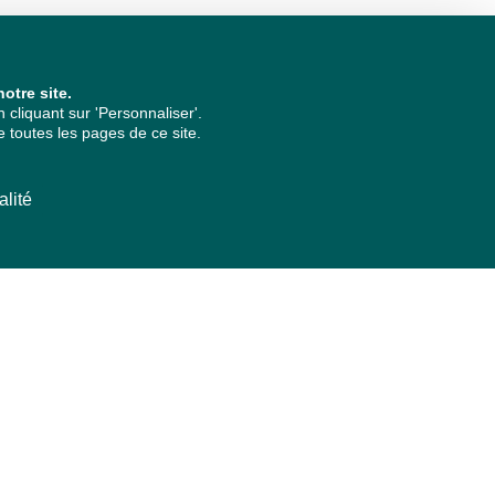
otre site.
cliquant sur 'Personnaliser'.
 toutes les pages de ce site.
alité
ARCHIVES PAR ANNÉES
2026
2025
2024
2023
2022
2021
2020
2019
2018
2017