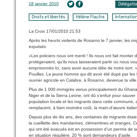
18 janvier 2010
Délégati
Droits et libertés
Hélène Flautre
Internatio
La Croix 17/01/2010 21:53
Après les heurts violents de Rosarno le 7 janvier, les m
expulsés
«Les policiers nous ont menti ! Ils nous ont fait monter
protégeraient, qu’ils nous laisseraient partir où nous
emprisonnés ici, sans avoir aucune idée de notre sort. » I
Pouilles. Le jeune homme qui dit avoir été dupé par les f
ouvrier agricole en Calabre, à Rosarno, devenue la vill
Plus de 1 000 immigrés venus principalement du Ghana m
Niger et de la Sierra Leone, ont dû s’enfuir pour sauver l
population locale et les migrants dans cette commune, a
remplacent, à bien moindre coût, la main-d’œuvre italie
Depuis plus de dix ans, des centaines de migrants étaie
la cueillette des mandarines, clémentines et oranges. Ce
qui ont été évacués est en possession d’un permis de séjo
en situation régulière, 20 % sont demandeurs d’asile.