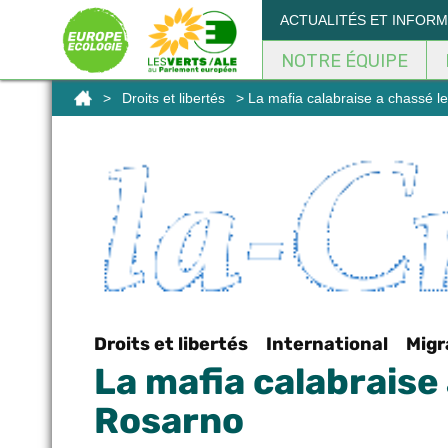
Panneau de gestion des cookies
ACTUALITÉS ET INFOR
NOTRE ÉQUIPE
>
Droits et libertés
> La mafia calabraise a chassé le
Droits et libertés
International
Migr
La mafia calabraise 
Rosarno