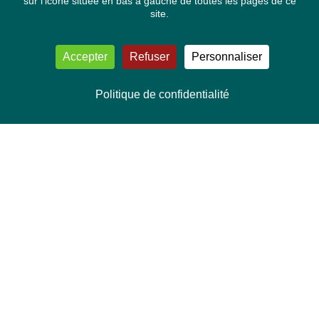
sur l'icone située en bas à gauche de toutes les pages de ce
site.
Accepter
Refuser
Personnaliser
Politique de confidentialité
NOUS CONTACTER
Délégation Europe Ecologie
Groupe Verts/ALE du Parlement européen
ASP 06E210, Rue Wiertz 60,
B-1047 Bruxelles