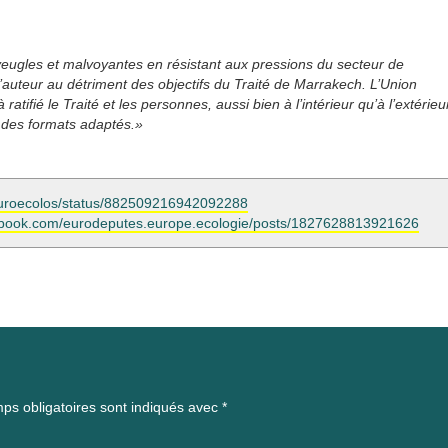
veugles et malvoyantes en résistant aux pressions du secteur de
s d’auteur au détriment des objectifs du Traité de Marrakech. L’Union
tifié le Traité et les personnes, aussi bien à l’intérieur qu’à l’extérieu
s des formats adaptés.»
m/euroecolos/status/882509216942092288
ebook.com/eurodeputes.europe.ecologie/posts/1827628813921626
ps obligatoires sont indiqués avec
*