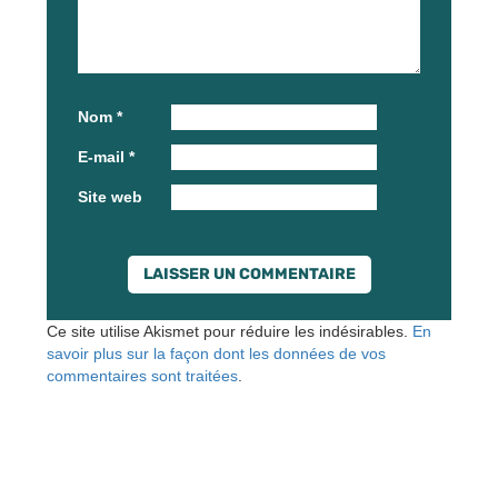
Nom
*
E-mail
*
Site web
Ce site utilise Akismet pour réduire les indésirables.
En
savoir plus sur la façon dont les données de vos
commentaires sont traitées
.