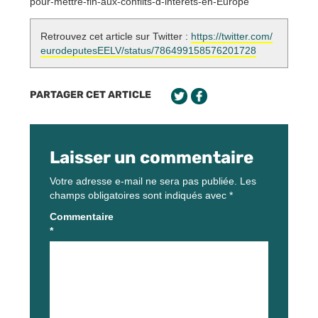
pour-mettre-fin-aux-conflits-d-interets-en-Europe
Retrouvez cet article sur Twitter :
https://twitter.com/
eurodeputesEELV/status/786499158576201728
PARTAGER CET ARTICLE
Laisser un commentaire
Votre adresse e-mail ne sera pas publiée.
Les
champs obligatoires sont indiqués avec
*
Commentaire
*