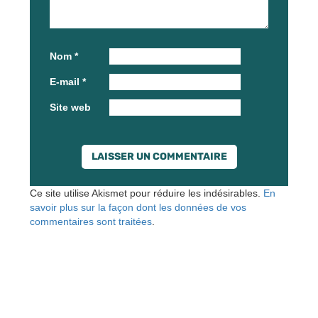
Nom
*
E-mail
*
Site web
Ce site utilise Akismet pour réduire les indésirables.
En
savoir plus sur la façon dont les données de vos
commentaires sont traitées
.