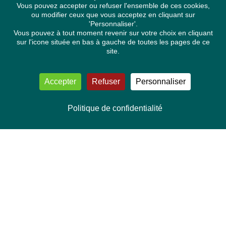
Vous pouvez accepter ou refuser l'ensemble de ces cookies,
ou modifier ceux que vous acceptez en cliquant sur
'Personnaliser'.
Vous pouvez à tout moment revenir sur votre choix en cliquant
sur l'icone située en bas à gauche de toutes les pages de ce
site.
Accepter
Refuser
Personnaliser
Politique de confidentialité
NOUS CONTACTER
Délégation Europe Ecologie
Groupe Verts/ALE du Parlement européen
ASP 06E210, Rue Wiertz 60,