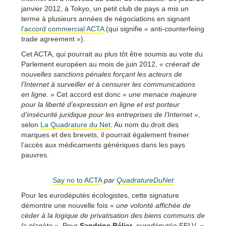
janvier 2012, à Tokyo, un petit club de pays a mis un
terme à plusieurs années de négociations en signant
l’accord commercial ACTA
(qui signifie « anti-counterfeing
trade agreement »).
Cet ACTA, qui pourrait au plus tôt être soumis au vote du
Parlement européen au mois de juin 2012,
« créerait de
nouvelles sanctions pénales forçant les acteurs de
l’Internet à surveiller et à censurer les communications
en ligne. »
Cet accord est donc
« une menace majeure
pour la liberté d’expression en ligne et est porteur
d’insécurité juridique pour les entreprises de l’Internet »
,
selon
La Quadrature du Net
. Au nom du droit des
marques et des brevets, il pourrait également freiner
l’accès aux médicaments génériques dans les pays
pauvres.
Say no to ACTA
par
QuadratureDuNet
Pour les eurodéputés écologistes, cette signature
démontre une nouvelle fois
« une volonté affichée de
céder à la logique de privatisation des biens communs de
la planète »
. Pour
Sandrine Bélier
, eurodéputée EELV,
«