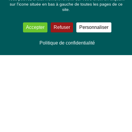
sur l'icone située en bas à gauche de toutes les pages de ce
site.
Accepter
Refuser
Personnaliser
Politique de confidentialité
NOUS CONTACTER
Délégation Europe Ecologie
Groupe Verts/ALE du Parlement européen
ASP 06E210, Rue Wiertz 60,
B-1047 Bruxelles