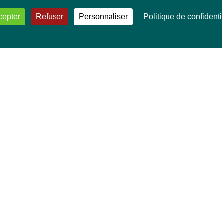
cepter
Refuser
Personnaliser
Politique de confidenti
VOS DÉPUTÉ·E·S EUROPÉEN·NE·S
Mélissa Camara
David Cormand
Mounir Satouri
Majdouline Sbaï
Marie Toussaint
TOUTES NOS THÉMATIQUES
Agriculture et pêche
Alimentation
Bien-être animal
Climat et énergie
Commerce
Culture