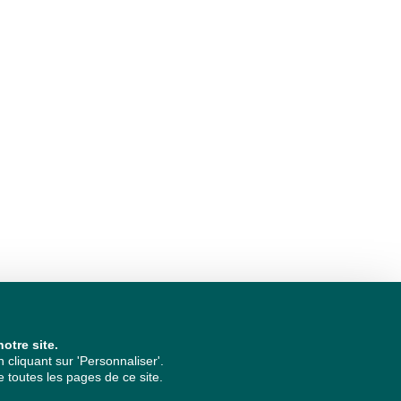
otre site.
cliquant sur 'Personnaliser'.
 toutes les pages de ce site.