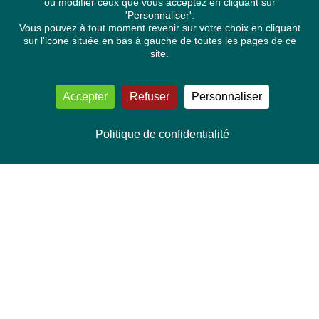
ou modifier ceux que vous acceptez en cliquant sur
'Personnaliser'.
Vous pouvez à tout moment revenir sur votre choix en cliquant
sur l'icone située en bas à gauche de toutes les pages de ce
site.
Accepter
Refuser
Personnaliser
Politique de confidentialité
NOUS CONTACTER
Délégation Europe Ecologie
Groupe Verts/ALE du Parlement européen
ASP 06E210, Rue Wiertz 60,
B-1047 Bruxelles