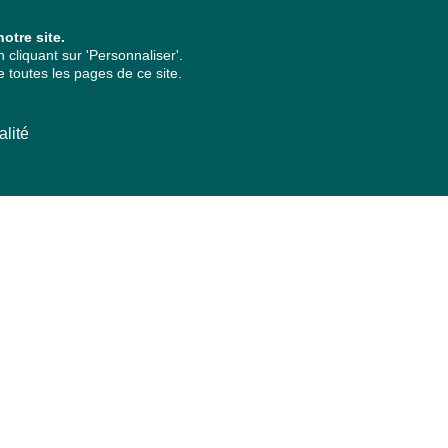
otre site.
cliquant sur 'Personnaliser'.
 toutes les pages de ce site.
alité
ARCHIVES PAR ANNÉES
2026
2025
2024
2023
2022
2021
2020
2019
2018
2017
2016
2015
2014
2013
2012
2011