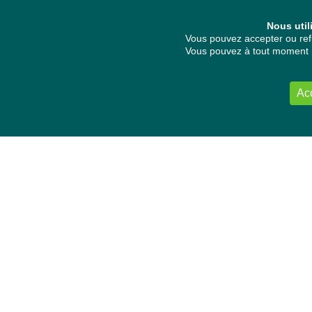
Nous util
Vous pouvez accepter ou refu
Vous pouvez à tout moment re
Ac
NOUS CONTACTER
Délégation Europe Ecologie
Groupe Verts/ALE du Parlement européen
ASP 06E210, Rue Wiertz 60,
B-1047 Bruxelles