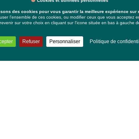
Cookies et données personnelles
isons des cookies pour vous garantir la meilleure expérience sur n
ser l'ensemble de ces cookies, ou modifier ceux que vous acceptez en 
venir sur votre choix en cliquant sur l'icone située en bas à gauche de
cepter
Refuser
Personnaliser
Politique de confidenti
VOS DÉPUTÉ·E·S EUROPÉEN·NE·S
Mélissa Camara
David Cormand
Mounir Satouri
Majdouline Sbaï
Marie Toussaint
TOUTES NOS THÉMATIQUES