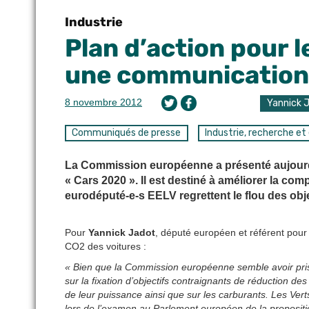
Industrie
Plan d’action pour l
une communication 
8 novembre 2012
Yannick 
Communiqués de presse
Industrie, recherche et
La Commission européenne a présenté aujourd’h
« Cars 2020 ». Il est destiné à améliorer la comp
eurodéputé-e-s EELV regrettent le flou des obje
Pour
Yannick Jadot
, député européen et référent pou
CO2 des voitures :
« Bien que la Commission européenne semble avoir pris 
sur la fixation d’objectifs contraignants de réduction de
de leur puissance ainsi que sur les carburants. Les Vert
lors de l’examen au Parlement européen de la proposit