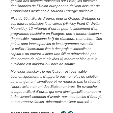
gestion des déchets radioactifs sur l´Etat, les ministres
des finances de l´Union européenne doivent discuter de
propositions destinées à soutenir l’énergie nucléaire.
Plus de 60 milliards d´euros pour la Grande-Bretagne et
ses futures débâcles financières (Hinkley Point C, Wylfa,
Moorside), 12 milliards d´euros pour le lancement d´un
programme nucléaire en Pologne, une « modernisation »
(impossible, rappelons-le !) de réacteurs roumains… Ces
points sont inacceptables et les arguments avancés
(« pallier l´incertitude liée à des projets intensifs en
capital » ou encore « aider une filière défavorisée par
des normes de sûreté élevées ») montrent bien que le
nucléaire est aujourd´hui hors de souffle.
Monsieur Juncker : le nucléaire n´est pas viable
économiquement. Il n´apporte pas non plus de solution
au changement climatique et ne renforce pas la sécurité
l’approvisionnement des Etats membres. En revanche,
chaque milliard d´euros qui sera ainsi gaspillé manquera
à des investissements d´avenir, aux économies d´énergie
et aux renouvelables, désormais meilleur marché.
«