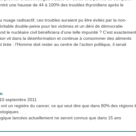
émontré une hausse de 44 à 100% des troubles thyroïdiens après le
u nuage radioactif, ces troubles auraient pu être évités par la non-
itable double-peine pour les victimes et un déni de démocratie
nd le nucléaire civil bénéficiera d’une telle impunité ? C’est exactemen
tion vit dans la désinformation et continue à consommer des aliments
irée : l’Homme doit rester au centre de l’action politique, il serait
in
 10 septembre 2011
nt un registre du cancer, ce qui veut dire que dans 80% des régions i
logiques . . .
logique lancées actuellement ne seront connus que dans 15 ans