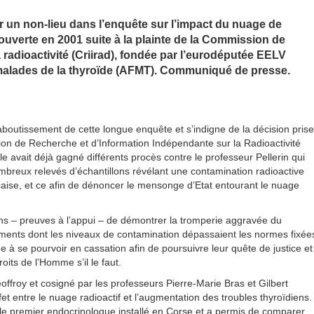
r un non-lieu dans l’enquête sur l’impact du nuage de
ouverte en 2001 suite à la plainte de la Commission de
 radioactivité (Criirad), fondée par l’eurodéputée EELV
s malades de la thyroïde (AFMT). Communiqué de presse.
boutissement de cette longue enquête et s’indigne de la décision prise
ion de Recherche et d’Information Indépendante sur la Radioactivité
e avait déjà gagné différents procès contre le professeur Pellerin qui
nombreux relevés d’échantillons révélant une contamination radioactive
aise, et ce afin de dénoncer le mensonge d’Etat entourant le nuage
ens – preuves à l’appui – de démontrer la tromperie aggravée du
iments dont les niveaux de contamination dépassaient les normes fixée
ïde à se pourvoir en cassation afin de poursuivre leur quête de justice et
its de l’Homme s’il le faut.
ffroy et cosigné par les professeurs Pierre-Marie Bras et Gilbert
t entre le nuage radioactif et l’augmentation des troubles thyroïdiens.
r le premier endocrinologue installé en Corse et a permis de comparer