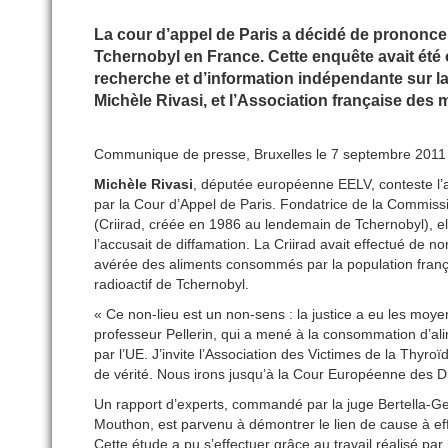
La cour d’appel de Paris a décidé de prononce
Tchernobyl en France. Cette enquête avait été 
recherche et d’information indépendante sur la
Michèle Rivasi, et l’Association française de
Communique de presse, Bruxelles le 7 septembre 2011
Michèle Rivasi
, députée européenne EELV, conteste l’a
par la Cour d’Appel de Paris. Fondatrice de la Commiss
(Criirad, créée en 1986 au lendemain de Tchernobyl), ell
l’accusait de diffamation. La Criirad avait effectué de 
avérée des aliments consommés par la population franç
radioactif de Tchernobyl.
« Ce non-lieu est un non-sens : la justice a eu les moy
professeur Pellerin, qui a mené à la consommation d’al
par l’UE. J’invite l’Association des Victimes de la Thyro
de vérité. Nous irons jusqu’à la Cour Européenne des Dro
Un rapport d’experts, commandé par la juge Bertella-Geo
Mouthon, est parvenu à démontrer le lien de cause à effe
Cette étude a pu s’effectuer grâce au travail réalisé pa