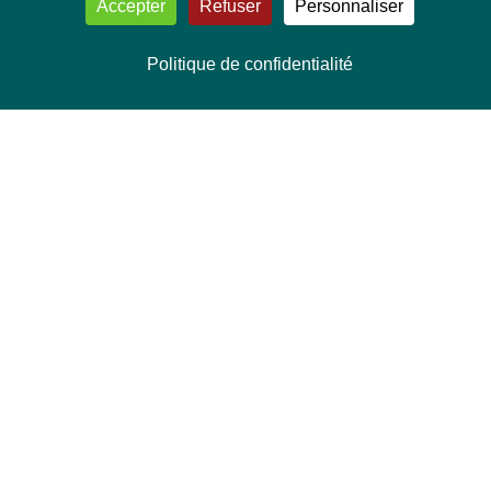
Accepter
Refuser
Personnaliser
Politique de confidentialité
NOUS CONTACTER
Délégation Europe Ecologie
Groupe Verts/ALE du Parlement européen
ASP 06E210, Rue Wiertz 60,
B-1047 Bruxelles