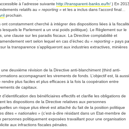
(accessible à l’adresse suivante
http://transparent-banks.eu/fr/
) En 2013
endements relatifs au
« reporting »
et les a inclus dans l’accord final…
ril
prochain.
es ont constamment cherché à intégrer des dispositions liées à la fiscalit
s lesquels le Parlement a un vrai poids politique). Le Règlement sur le
, une clause sur les paradis fiscaux. La Directive comptabilité et
un amendement vert selon lequel en cas d’échec du
« reporting »
pays pa
sur la transparence s’appliqueront aux industries extractives, minières
ne deuxième révision de la Directive anti-blanchiment (third anti-
ormations accompagnant les virements de fonds. L’objectif est, là aussi
 rendre plus faciles et plus efficaces à la fois la coopération entre
ouvements de capitaux.
 d’identification des bénéficiaires effectifs et clarifie les obligations de
ent les dispositions de la Directive relatives aux personnes
lles un risque plus élevé est attaché du fait de la position politique
es dites
« nationales »
(c’est-à-dire résidant dans un Etat-membre de
x personnes politiquement exposées travaillant pour une organisation
licite aux infractions fiscales pénales.