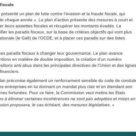
fiscale
senté un plan de lutte contre l’évasion et la fraude fiscale, qui
erte chaque année »
. Le plan d’action présente des mesures à court et
 leurs assiettes fiscales et récupérer les montants évadés. La
ier les paradis fiscaux, sur la base de critères objectifs qui vont plus
ationale (le Gafi) de l’OCDE, et à placer ces paradis sur des listes
t ces paradis fiscaux à changer leur gouvernance. Le plan avance
ntions en matière de double imposition, la création d’un numéro
itions anti-abus dans les principales directives de l’Union et des ligne
financiers.
e plan préconise également un renforcement sensible du code de conduit
es entreprises en lui donnant un mandat plus clair et en étendant son
nnes fortunées. Pour ce faire, la Commission veut mettre les Etats
es à éliminer certaines incohérences ne sont pas adoptées et mises en
sion proposera, le cas échéant, des mesures législatives. »