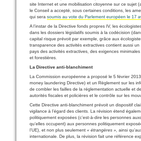
site Internet et une mobilisation citoyenne sur ce sujet 
le Conseil a accepté, sous certaines conditions, les am
qui sera
soumis au vote du Parlement européen le 17 av
A l’instar de la Directive fonds propres IV, les écologist
dans les dossiers législatifs soumis à la codécision (dan
capital risque prévoit par exemple, grâce aux écologistes
transparence des activités extractives contient aussi 
pays des activités extractives, des exigences minimales 
et forestières.
La Directive anti-blanchiment
La Commission européenne a proposé le 5 février 2013 u
money laundering Directive) et un Règlement sur les inf
de combler les failles de la réglementation actuelle et de
autorités fiscales et policières et le contrôle sur les m
Cette Directive anti-blanchiment prévoit un dispositif clair
vigilance à l’égard des clients. La révision étend égalem
politiquement exposées (c’est-à-dire les personnes auxque
qu’elles occupent) aux personnes politiquement exposé
l’UE), et non plus seulement
« étrangères »,
ainsi qu’au
internationale. De plus, la révision fait une référence exp