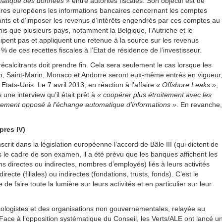
matique des données »
entre autorités fiscales. Son objectif est de
aires européens les informations bancaires concernant les comptes
sants et d’imposer les revenus d’intérêts engendrés par ces comptes au
mis que plusieurs pays, notamment la Belgique, l’Autriche et le
ipent pas et appliquent une retenue à la source sur les revenus
% de ces recettes fiscales à l’Etat de résidence de l’investisseur.
récalcitrants doit prendre fin. Cela sera seulement le cas lorsque les
ein, Saint-Marin, Monaco et Andorre seront eux-même entrés en vigueur
ats-Unis. Le 7 avril 2013, en réaction à l’affaire
« Offshore Leaks »
,
ne interview qu’il était prêt à
« coopérer plus étroitement avec les
rictement opposé à l’échange automatique d’informations »
. En revanche,
pres IV)
crit dans la législation européenne l’accord de Bâle III (qui dictent de
 le cadre de son examen, il a été prévu que les banques affichent les
ons directes ou indirectes, nombres d’employés) liés à leurs activités
ecte (filiales) ou indirectes (fondations, trusts, fonds). C’est le
e faire toute la lumière sur leurs activités et en particulier sur leur
cologistes et des organisations non gouvernementales, relayée au
ace à l’opposition systématique du Conseil, les Verts/ALE ont lancé u