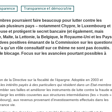
nsparence
Transparence et démocratrie
mbres pourraient faire beaucoup pour lutter contre les
e. Mais plusieurs pays – notamment Chypre, le Luxembourg et
euse et protègent le secret bancaire (et également, mais
, Malte, la Lettonie, la Belgique, le Royaume-Uni et les Pays
atives positives émanant de la Commission sur les question
’a qu’un rôle consultatif sur ce thème ne sont pas écoutés.
 le blocage. Focus sur les avancées pourtant possibles à
de la Directive sur la fiscalité de l’épargne. Adoptée en 2003 et
les intérêts payés à des particuliers qui résident dans un Etat-membre
mbler ses failles et améliorer les instruments de lutte contre la fraude e
largir les entités couvertes aux structures intermédiaires (les « trusts »
ourg), aux revenus provenant d’investissements effectués dans les
urance vie.