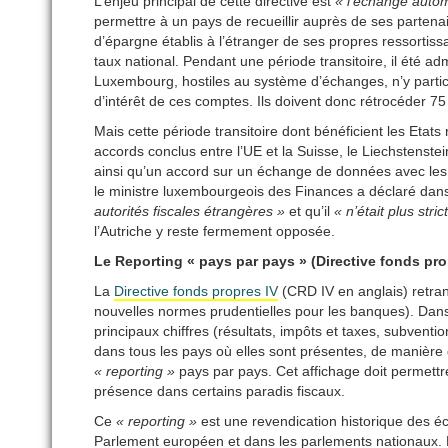
L’enjeu principal de cette directive est
« l’échange auto
permettre à un pays de recueillir auprès de ses parten
d’épargne établis à l’étranger de ses propres ressortis
taux national. Pendant une période transitoire, il été ad
Luxembourg, hostiles au système d’échanges, n’y partic
d’intérêt de ces comptes. Ils doivent donc rétrocéder 75 
Mais cette période transitoire dont bénéficient les Etats 
accords conclus entre l’UE et la Suisse, le Liechstenst
ainsi qu’un accord sur un échange de données avec les Et
le ministre luxembourgeois des Finances a déclaré dans u
autorités fiscales étrangères »
et qu’il
« n’était plus st
l’Autriche y reste fermement opposée.
Le Reporting « pays par pays » (Directive fonds pro
La
Directive fonds propres IV
(CRD IV en anglais) retrans
nouvelles normes prudentielles pour les banques). Dans
principaux chiffres (résultats, impôts et taxes, subventi
dans tous les pays où elles sont présentes, de manière dir
« reporting »
pays par pays. Cet affichage doit permettre d
présence dans certains paradis fiscaux.
Ce
« reporting »
est une revendication historique des é
Parlement européen et dans les parlements nationaux. F