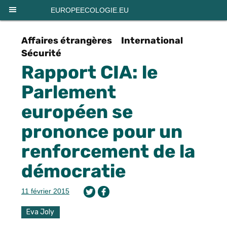
Panneau de gestion des cookies
EUROPEECOLOGIE.EU
Affaires étrangères
International
Sécurité
Rapport CIA: le
Parlement
européen se
prononce pour un
renforcement de la
démocratie
11 février 2015
Eva Joly