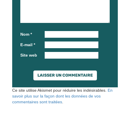
Nom
*
E-mail
*
Site web
Ce site utilise Akismet pour réduire les indésirables.
En
savoir plus sur la façon dont les données de vos
commentaires sont traitées
.