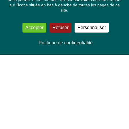
sur l'icone située en bas à gauche de toutes les pages de ce
site.
Accepter
Refuser
Personnaliser
Politique de confidentialité
NOUS CONTACTER
Délégation Europe Ecologie
Groupe Verts/ALE du Parlement européen
ASP 06E210, Rue Wiertz 60,
B-1047 Bruxelles