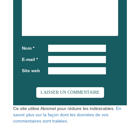
Nom
*
E-mail
*
Site web
Ce site utilise Akismet pour réduire les indésirables.
En
savoir plus sur la façon dont les données de vos
commentaires sont traitées
.