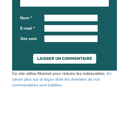
Nom
*
E-mail
*
Site web
Ce site utilise Akismet pour réduire les indésirables.
En
savoir plus sur la façon dont les données de vos
commentaires sont traitées
.