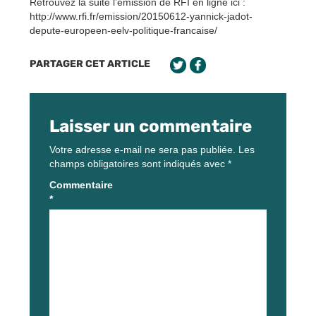
Retrouvez la suite l’émission de RFI en ligne ici :
http://www.rfi.fr/emission/20150612-yannick-jadot-
depute-europeen-eelv-politique-francaise/
PARTAGER CET ARTICLE
Laisser un commentaire
Votre adresse e-mail ne sera pas publiée.
Les
champs obligatoires sont indiqués avec
*
Commentaire
*