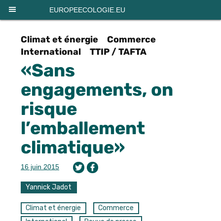
Panneau de gestion des cookies
EUROPEECOLOGIE.EU
Climat et énergie
Commerce
International
TTIP / TAFTA
«Sans
engagements, on
risque
l’emballement
climatique»
16 juin 2015
Yannick Jadot
Climat et énergie
Commerce