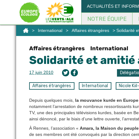
Panneau de gestion des cookies
ACTUALITÉS ET INFOR
NOTRE ÉQUIPE
>
International
>
Affaires étrangères
> Solidarité e
Affaires étrangères
International
Solidarité et amitié
17 juin 2010
Délégati
Affaires étrangères
International
Nicole Kiil
Depuis quelques mois,
la mouvance kurde en Europe 
notamment l’arrestation de nombreux ressortissants kurd
TV, une des principales télévisions kurdes, basée en B
ainsi dénoncé, par le biais d’une lettre ouverte, l’arresta
À Rennes, l’association «
Amara, la Maison du peuple
de ses membres ont été convoqués par la direction centra