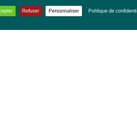
cepter
Refuser
Personnaliser
Politique de confidenti
VOS DÉPUTÉ·E·S EUROPÉEN·NE·S
Mélissa Camara
David Cormand
Mounir Satouri
Majdouline Sbaï
Marie Toussaint
TOUTES NOS THÉMATIQUES
Agriculture et pêche
Alimentation
Bien-être animal
Climat et énergie
Commerce
Culture