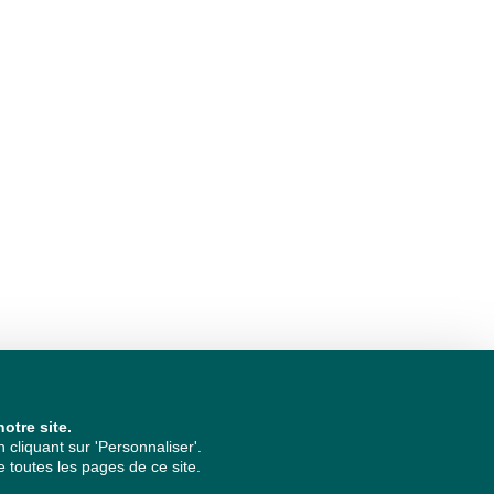
otre site.
cliquant sur 'Personnaliser'.
 toutes les pages de ce site.