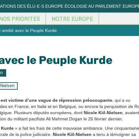
MATIONS DES ÉLU·E·S EUROPE ÉCOLOGIE AU PARLEMENT EUROP
NOS PRIORITES
NOTRE EUROPE
t amitié avec le Peuple Kurde
 avec le Peuple Kurde
on
-Nielsen
est victime d’une vague de répression préoccupante
, qui a vu
es en France, en Italie et en Belgique, ou encore la perquisition de Ro
elgique. Plusieurs députés européens, dont
Nicole Kiil-Nielsen
, avaien
tion du militant pacifiste Ali Mehmet Dogan le 26 février dernier.
 Kurde
» a fait les frais de cette mauvaise ambiance. Une cinquantain
le de la police judiciaire.
Nicole Kiil-Nielsen
a tenu à témoigner sa