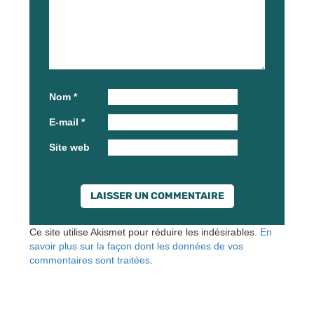
Nom
*
E-mail
*
Site web
Ce site utilise Akismet pour réduire les indésirables.
En
savoir plus sur la façon dont les données de vos
commentaires sont traitées
.