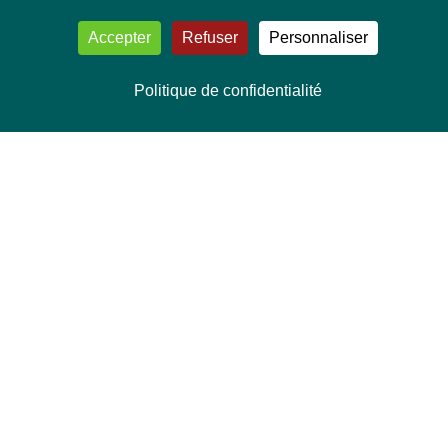
Accepter
Refuser
Personnaliser
Politique de confidentialité
NOUS CONTACTER
Délégation Europe Ecologie
Groupe Verts/ALE du Parlement européen
ASP 06E210, Rue Wiertz 60,
B-1047 Bruxelles