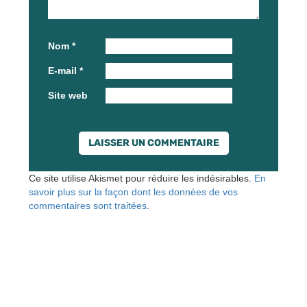
Nom
*
E-mail
*
Site web
Ce site utilise Akismet pour réduire les indésirables.
En
savoir plus sur la façon dont les données de vos
commentaires sont traitées
.