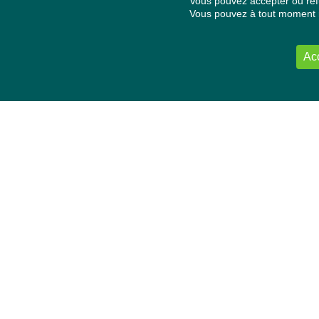
Vous pouvez accepter ou refu
Vous pouvez à tout moment re
Ac
NOUS CONTACTER
Délégation Europe Ecologie
Groupe Verts/ALE du Parlement européen
ASP 06E210, Rue Wiertz 60,
B-1047 Bruxelles