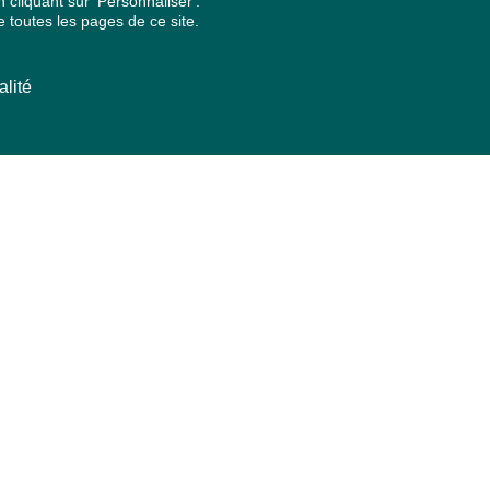
cliquant sur 'Personnaliser'.
 toutes les pages de ce site.
alité
ARCHIVES PAR ANNÉES
2026
2025
2024
2023
2022
2021
2020
2019
2018
2017
2016
2015
2014
2013
2012
2011
2010
2009
2008
2007
2006
2005