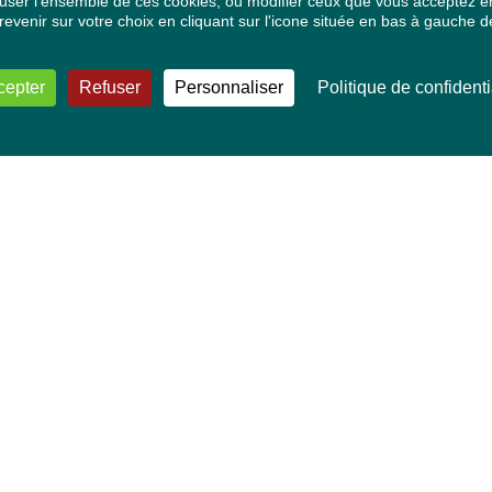
ser l'ensemble de ces cookies, ou modifier ceux que vous acceptez en 
venir sur votre choix en cliquant sur l'icone située en bas à gauche de
cepter
Refuser
Personnaliser
Politique de confidenti
VOS DÉPUTÉ·E·S EUROPÉEN·NE·S
Mélissa Camara
David Cormand
Mounir Satouri
Majdouline Sbaï
Marie Toussaint
TOUTES NOS THÉMATIQUES
Agriculture et pêche
Alimentation
Bien-être animal